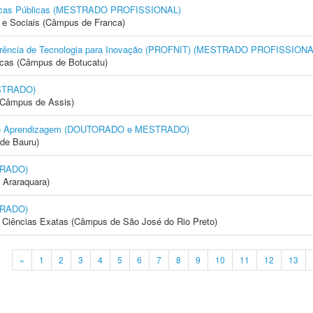
líticas Públicas (MESTRADO PROFISSIONAL)
e Sociais (Câmpus de Franca)
nsferência de Tecnologia para Inovação (PROFNIT) (MESTRADO PROFISSIONA
icas (Câmpus de Botucatu)
STRADO)
 (Câmpus de Assis)
to e Aprendizagem (DOUTORADO e MESTRADO)
de Bauru)
TRADO)
 Araraquara)
TRADO)
 e Ciências Exatas (Câmpus de São José do Rio Preto)
«
1
2
3
4
5
6
7
8
9
10
11
12
13