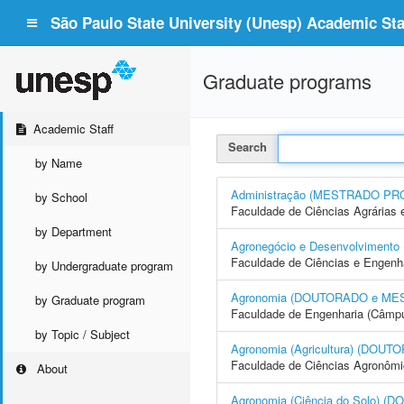
São Paulo State University (Unesp) Academic Staf
Graduate programs
Academic Staff
Search
by Name
Administração (MESTRADO PR
by School
Faculdade de Ciências Agrárias 
by Department
Agronegócio e Desenvolvime
Faculdade de Ciências e Engenh
by Undergraduate program
Agronomia (DOUTORADO e ME
by Graduate program
Faculdade de Engenharia (Câmpus
by Topic / Subject
Agronomia (Agricultura) (DO
Faculdade de Ciências Agronôm
About
Agronomia (Ciência do Solo)