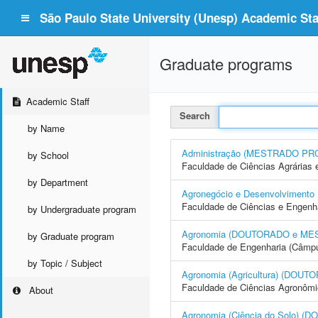
São Paulo State University (Unesp) Academic Staf
Graduate programs
Academic Staff
Search
by Name
Administração (MESTRADO PR
by School
Faculdade de Ciências Agrárias 
by Department
Agronegócio e Desenvolvime
Faculdade de Ciências e Engenh
by Undergraduate program
Agronomia (DOUTORADO e ME
by Graduate program
Faculdade de Engenharia (Câmpus
by Topic / Subject
Agronomia (Agricultura) (DO
Faculdade de Ciências Agronôm
About
Agronomia (Ciência do Solo)