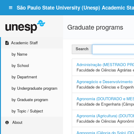
São Paulo State University (Unesp) Academic Staf
Graduate programs
Academic Staff
Search
by Name
Administração (MESTRADO PR
by School
Faculdade de Ciências Agrárias 
by Department
Agronegócio e Desenvolvime
Faculdade de Ciências e Engenh
by Undergraduate program
Agronomia (DOUTORADO e ME
by Graduate program
Faculdade de Engenharia (Câmpus
by Topic / Subject
Agronomia (Agricultura) (DO
Faculdade de Ciências Agronôm
About
Agronomia (Ciência do Solo)