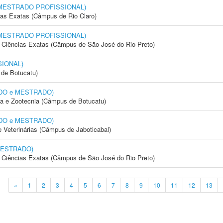
l (MESTRADO PROFISSIONAL)
cias Exatas (Câmpus de Rio Claro)
l (MESTRADO PROFISSIONAL)
 e Ciências Exatas (Câmpus de São José do Rio Preto)
SIONAL)
de Botucatu)
RADO e MESTRADO)
ia e Zootecnia (Câmpus de Botucatu)
RADO e MESTRADO)
e Veterinárias (Câmpus de Jaboticabal)
 MESTRADO)
 e Ciências Exatas (Câmpus de São José do Rio Preto)
«
1
2
3
4
5
6
7
8
9
10
11
12
13