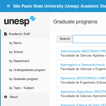
São Paulo State University (Unesp) Academic Staf
Graduate programs
Academic Staff
Search
by Name
Administração (MESTRADO PR
by School
Faculdade de Ciências Agrárias 
by Department
Agronegócio e Desenvolvime
Faculdade de Ciências e Engenh
by Undergraduate program
Agronomia (DOUTORADO e ME
by Graduate program
Faculdade de Engenharia (Câmpus
by Topic / Subject
Agronomia (Agricultura) (DO
Faculdade de Ciências Agronôm
About
Agronomia (Ciência do Solo)