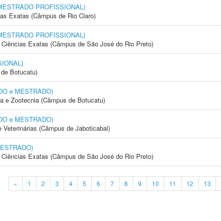
l (MESTRADO PROFISSIONAL)
cias Exatas (Câmpus de Rio Claro)
l (MESTRADO PROFISSIONAL)
 e Ciências Exatas (Câmpus de São José do Rio Preto)
SIONAL)
de Botucatu)
RADO e MESTRADO)
ia e Zootecnia (Câmpus de Botucatu)
RADO e MESTRADO)
e Veterinárias (Câmpus de Jaboticabal)
 MESTRADO)
 e Ciências Exatas (Câmpus de São José do Rio Preto)
«
1
2
3
4
5
6
7
8
9
10
11
12
13