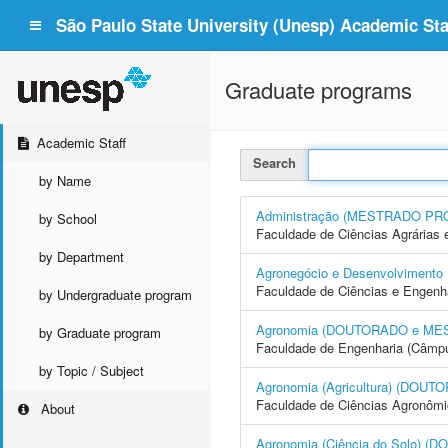
São Paulo State University (Unesp) Academic Staf
Graduate programs
Academic Staff
Search
by Name
Administração (MESTRADO PR
by School
Faculdade de Ciências Agrárias 
by Department
Agronegócio e Desenvolvime
Faculdade de Ciências e Engenh
by Undergraduate program
Agronomia (DOUTORADO e ME
by Graduate program
Faculdade de Engenharia (Câmpus
by Topic / Subject
Agronomia (Agricultura) (DO
Faculdade de Ciências Agronôm
About
Agronomia (Ciência do Solo)