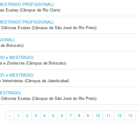
l (MESTRADO PROFISSIONAL)
cias Exatas (Câmpus de Rio Claro)
l (MESTRADO PROFISSIONAL)
 e Ciências Exatas (Câmpus de São José do Rio Preto)
SIONAL)
de Botucatu)
RADO e MESTRADO)
ia e Zootecnia (Câmpus de Botucatu)
RADO e MESTRADO)
e Veterinárias (Câmpus de Jaboticabal)
 MESTRADO)
 e Ciências Exatas (Câmpus de São José do Rio Preto)
«
1
2
3
4
5
6
7
8
9
10
11
12
13