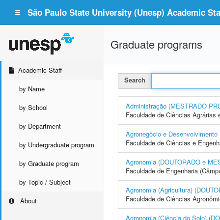
São Paulo State University (Unesp) Academic Staf
Graduate programs
Academic Staff
Search
by Name
Administração (MESTRADO PR
by School
Faculdade de Ciências Agrárias 
by Department
Agronegócio e Desenvolvime
Faculdade de Ciências e Engenh
by Undergraduate program
Agronomia (DOUTORADO e ME
by Graduate program
Faculdade de Engenharia (Câmpus
by Topic / Subject
Agronomia (Agricultura) (DO
Faculdade de Ciências Agronôm
About
Agronomia (Ciência do Solo)