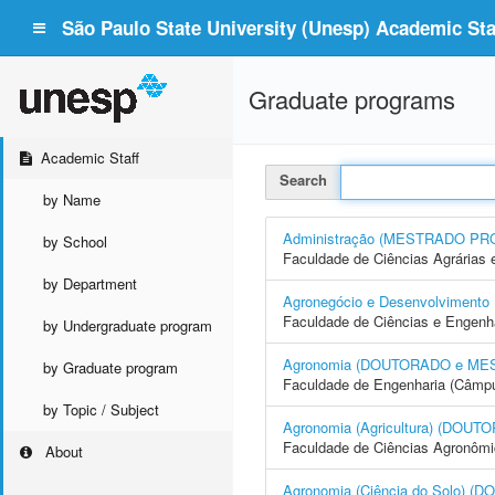
São Paulo State University (Unesp) Academic Staf
Graduate programs
Academic Staff
Search
by Name
Administração (MESTRADO PR
by School
Faculdade de Ciências Agrárias 
by Department
Agronegócio e Desenvolvime
Faculdade de Ciências e Engenh
by Undergraduate program
Agronomia (DOUTORADO e ME
by Graduate program
Faculdade de Engenharia (Câmpus
by Topic / Subject
Agronomia (Agricultura) (DO
Faculdade de Ciências Agronôm
About
Agronomia (Ciência do Solo)