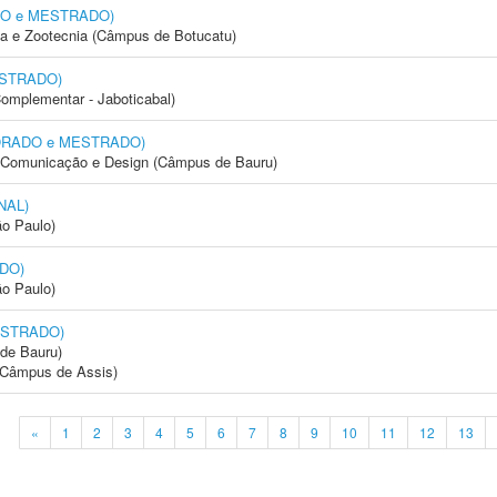
DO e MESTRADO)
ia e Zootecnia (Câmpus de Botucatu)
ESTRADO)
Complementar - Jaboticabal)
UTORADO e MESTRADO)
s, Comunicação e Design (Câmpus de Bauru)
NAL)
ão Paulo)
DO)
ão Paulo)
ESTRADO)
de Bauru)
 (Câmpus de Assis)
«
1
2
3
4
5
6
7
8
9
10
11
12
13