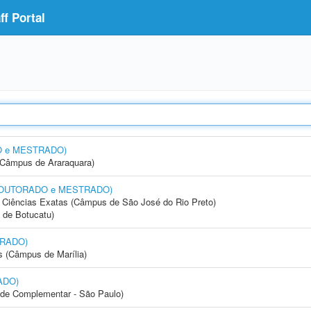
f Portal
DO e MESTRADO)
(Câmpus de Araraquara)
a (DOUTORADO e MESTRADO)
 e Ciências Exatas (Câmpus de São José do Rio Preto)
 de Botucatu)
TRADO)
s (Câmpus de Marília)
ADO)
dade Complementar - São Paulo)