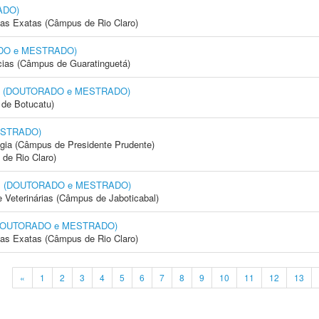
ADO)
cias Exatas (Câmpus de Rio Claro)
RADO e MESTRADO)
cias (Câmpus de Guaratinguetá)
dica (DOUTORADO e MESTRADO)
de Botucatu)
MESTRADO)
ogia (Câmpus de Presidente Prudente)
 de Rio Claro)
mal (DOUTORADO e MESTRADO)
e Veterinárias (Câmpus de Jaboticabal)
e (DOUTORADO e MESTRADO)
cias Exatas (Câmpus de Rio Claro)
«
1
2
3
4
5
6
7
8
9
10
11
12
13