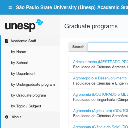
São Paulo State University (Unesp) Academic Staf
Graduate programs
Academic Staff
Search
by Name
Administração (MESTRADO PR
by School
Faculdade de Ciências Agrárias 
by Department
Agronegócio e Desenvolvime
Faculdade de Ciências e Engenh
by Undergraduate program
Agronomia (DOUTORADO e ME
by Graduate program
Faculdade de Engenharia (Câmpus
by Topic / Subject
Agronomia (Agricultura) (DO
Faculdade de Ciências Agronôm
About
Agronomia (Ciência do Solo)