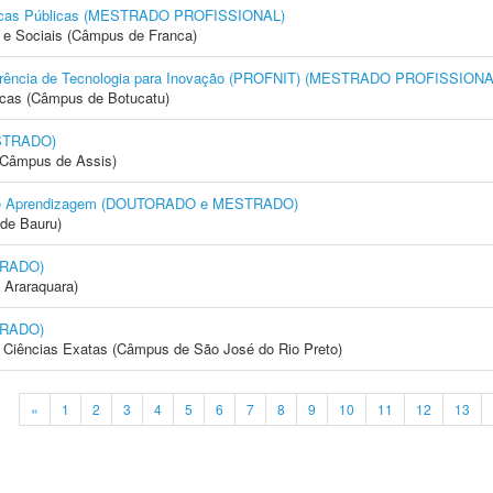
líticas Públicas (MESTRADO PROFISSIONAL)
e Sociais (Câmpus de Franca)
nsferência de Tecnologia para Inovação (PROFNIT) (MESTRADO PROFISSIONA
icas (Câmpus de Botucatu)
STRADO)
 (Câmpus de Assis)
to e Aprendizagem (DOUTORADO e MESTRADO)
de Bauru)
TRADO)
 Araraquara)
TRADO)
 e Ciências Exatas (Câmpus de São José do Rio Preto)
«
1
2
3
4
5
6
7
8
9
10
11
12
13