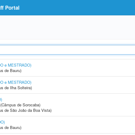
f Portal
ADO e MESTRADO)
us de Bauru)
ADO e MESTRADO)
 de Ilha Solteira)
O)
ia (Câmpus de Sorocaba)
s de São João da Boa Vista)
DO)
us de Bauru)