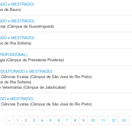
RADO e MESTRADO)
us de Bauru)
RADO e MESTRADO)
cias (Câmpus de Guaratinguetá)
RADO e MESTRADO)
 de Ilha Solteira)
 PROFISSIONAL)
ogia (Câmpus de Presidente Prudente)
os (DOUTORADO e MESTRADO)
 e Ciências Exatas (Câmpus de São José do Rio Preto)
 de Ilha Solteira)
e Veterinárias (Câmpus de Jaboticabal)
RADO e MESTRADO)
 e Ciências Exatas (Câmpus de São José do Rio Preto)
«
1
2
3
4
5
6
7
8
9
10
11
12
13