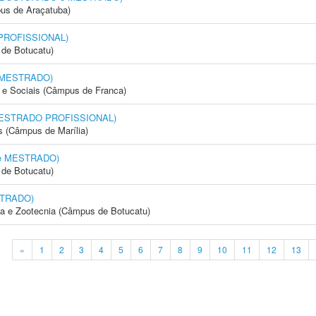
us de Araçatuba)
 PROFISSIONAL)
de Botucatu)
e MESTRADO)
e Sociais (Câmpus de Franca)
 (MESTRADO PROFISSIONAL)
s (Câmpus de Marília)
 e MESTRADO)
de Botucatu)
STRADO)
ia e Zootecnia (Câmpus de Botucatu)
«
1
2
3
4
5
6
7
8
9
10
11
12
13