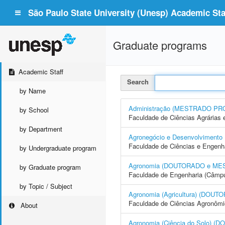
São Paulo State University (Unesp) Academic Staf
Graduate programs
Academic Staff
Search
by Name
Administração (MESTRADO PR
by School
Faculdade de Ciências Agrárias 
by Department
Agronegócio e Desenvolvime
Faculdade de Ciências e Engenh
by Undergraduate program
Agronomia (DOUTORADO e ME
by Graduate program
Faculdade de Engenharia (Câmpus
by Topic / Subject
Agronomia (Agricultura) (DO
Faculdade de Ciências Agronôm
About
Agronomia (Ciência do Solo)