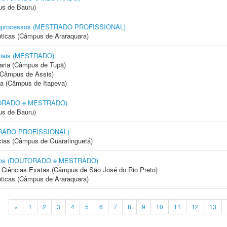
us de Bauru)
 Bioprocessos (MESTRADO PROFISSIONAL)
ticas (Câmpus de Araraquara)
triais (MESTRADO)
aria (Câmpus de Tupã)
 (Câmpus de Assis)
ia (Câmpus de Itapeva)
UTORADO e MESTRADO)
us de Bauru)
STRADO PROFISSIONAL)
cias (Câmpus de Guaratinguetá)
mentos (DOUTORADO e MESTRADO)
 e Ciências Exatas (Câmpus de São José do Rio Preto)
ticas (Câmpus de Araraquara)
«
1
2
3
4
5
6
7
8
9
10
11
12
13