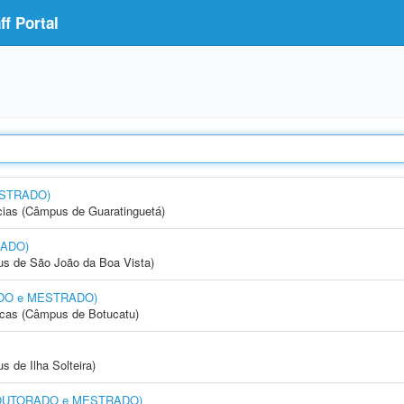
f Portal
ESTRADO)
cias (Câmpus de Guaratinguetá)
RADO)
s de São João da Boa Vista)
RADO e MESTRADO)
icas (Câmpus de Botucatu)
 de Ilha Solteira)
l (DOUTORADO e MESTRADO)