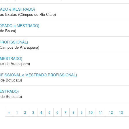
ORADO e MESTRADO)
cias Exatas (Câmpus de Rio Claro)
OUTORADO e MESTRADO)
de Bauru)
 PROFISSIONAL)
(Câmpus de Araraquara)
 MESTRADO)
us de Araraquara)
OFISSIONAL e MESTRADO PROFISSIONAL)
de Botucatu)
MESTRADO)
de Botucatu)
«
1
2
3
4
5
6
7
8
9
10
11
12
13