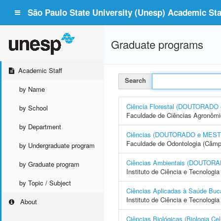
São Paulo State University (Unesp) Academic Staf
Graduate programs
Academic Staff
Search
by Name
Ciência Florestal (DOUTORAD
by School
Faculdade de Ciências Agronôm
by Department
Ciências (DOUTORADO e MES
Faculdade de Odontologia (Câmp
by Undergraduate program
Ciências Ambientais (DOUTO
by Graduate program
Instituto de Ciência e Tecnolog
by Topic / Subject
Ciências Aplicadas à Saúde 
Instituto de Ciência e Tecnolo
About
Ciências Biológicas (Biologia