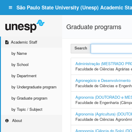
São Paulo State University (Unesp) Academic Staf
Graduate programs
Academic Staff
Search
by Name
Administração (MESTRADO PR
by School
Faculdade de Ciências Agrárias 
by Department
Agronegócio e Desenvolvime
Faculdade de Ciências e Engenh
by Undergraduate program
Agronomia (DOUTORADO e ME
by Graduate program
Faculdade de Engenharia (Câmpus
by Topic / Subject
Agronomia (Agricultura) (DO
Faculdade de Ciências Agronôm
About
Agronomia (Ciência do Solo)