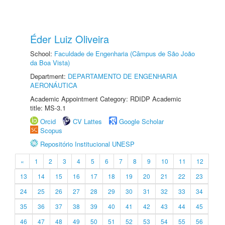
Éder Luiz Oliveira
School:
Faculdade de Engenharia (Câmpus de São João
da Boa Vista)
Department:
DEPARTAMENTO DE ENGENHARIA
AERONÁUTICA
Academic Appointment Category: RDIDP Academic
title: MS-3.1
Orcid
CV Lattes
Google Scholar
Scopus
Repositório Institucional UNESP
«
1
2
3
4
5
6
7
8
9
10
11
12
13
14
15
16
17
18
19
20
21
22
23
24
25
26
27
28
29
30
31
32
33
34
35
36
37
38
39
40
41
42
43
44
45
46
47
48
49
50
51
52
53
54
55
56