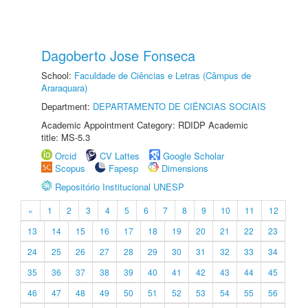
Dagoberto Jose Fonseca
School:
Faculdade de Ciências e Letras (Câmpus de
Araraquara)
Department:
DEPARTAMENTO DE CIÊNCIAS SOCIAIS
Academic Appointment Category: RDIDP Academic
title: MS-5.3
Orcid
CV Lattes
Google Scholar
Scopus
Fapesp
Dimensions
Repositório Institucional UNESP
«
1
2
3
4
5
6
7
8
9
10
11
12
13
14
15
16
17
18
19
20
21
22
23
24
25
26
27
28
29
30
31
32
33
34
35
36
37
38
39
40
41
42
43
44
45
46
47
48
49
50
51
52
53
54
55
56