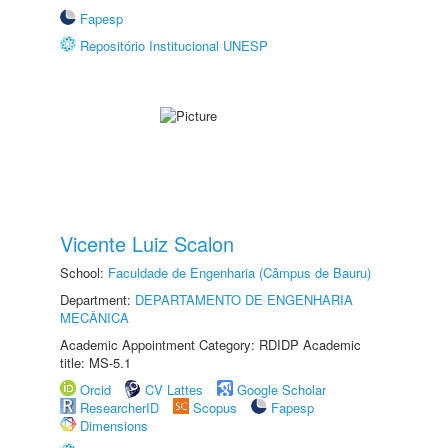
Fapesp
Repositório Institucional UNESP
Vicente Luiz Scalon
School:
Faculdade de Engenharia (Câmpus de Bauru)
Department:
DEPARTAMENTO DE ENGENHARIA
MECÂNICA
Academic Appointment Category: RDIDP Academic
title: MS-5.1
Orcid
CV Lattes
Google Scholar
ResearcherID
Scopus
Fapesp
Dimensions