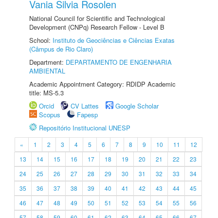
Vania Silvia Rosolen
National Council for Scientific and Technological
Development (CNPq) Research Fellow - Level B
School:
Instituto de Geociências e Ciências Exatas
(Câmpus de Rio Claro)
Department:
DEPARTAMENTO DE ENGENHARIA
AMBIENTAL
Academic Appointment Category: RDIDP Academic
title: MS-5.3
Orcid
CV Lattes
Google Scholar
Scopus
Fapesp
Repositório Institucional UNESP
«
1
2
3
4
5
6
7
8
9
10
11
12
13
14
15
16
17
18
19
20
21
22
23
24
25
26
27
28
29
30
31
32
33
34
35
36
37
38
39
40
41
42
43
44
45
46
47
48
49
50
51
52
53
54
55
56
57
58
59
60
61
62
63
64
65
66
67