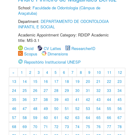
School:
Faculdade de Odontologia (Câmpus de
Araçatuba)
Department:
DEPARTAMENTO DE ODONTOLOGIA
INFANTIL E SOCIAL
Academic Appointment Category: RDIDP Academic
title: MS-3.1
Orcid
CV Lattes
ResearcherID
Scopus
Dimensions
Repositório Institucional UNESP
«
1
2
3
4
5
6
7
8
9
10
11
12
13
14
15
16
17
18
19
20
21
22
23
24
25
26
27
28
29
30
31
32
33
34
35
36
37
38
39
40
41
42
43
44
45
46
47
48
49
50
51
52
53
54
55
56
57
58
59
60
61
62
63
64
65
66
67
68
69
70
71
72
73
74
75
76
77
78