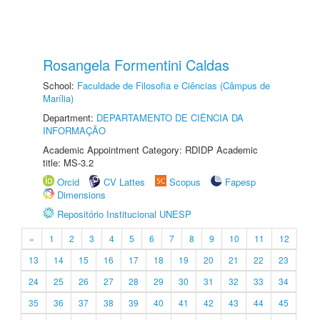
Rosangela Formentini Caldas
School:
Faculdade de Filosofia e Ciências (Câmpus de
Marília)
Department:
DEPARTAMENTO DE CIÊNCIA DA
INFORMAÇÃO
Academic Appointment Category: RDIDP Academic
title: MS-3.2
Orcid
CV Lattes
Scopus
Fapesp
Dimensions
Repositório Institucional UNESP
«
1
2
3
4
5
6
7
8
9
10
11
12
13
14
15
16
17
18
19
20
21
22
23
24
25
26
27
28
29
30
31
32
33
34
35
36
37
38
39
40
41
42
43
44
45