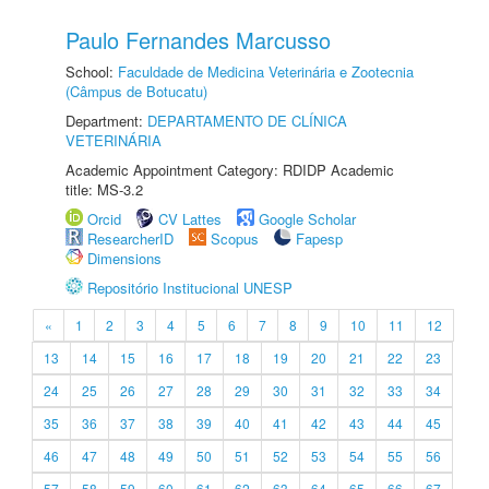
Paulo Fernandes Marcusso
School:
Faculdade de Medicina Veterinária e Zootecnia
(Câmpus de Botucatu)
Department:
DEPARTAMENTO DE CLÍNICA
VETERINÁRIA
Academic Appointment Category: RDIDP Academic
title: MS-3.2
Orcid
CV Lattes
Google Scholar
ResearcherID
Scopus
Fapesp
Dimensions
Repositório Institucional UNESP
«
1
2
3
4
5
6
7
8
9
10
11
12
13
14
15
16
17
18
19
20
21
22
23
24
25
26
27
28
29
30
31
32
33
34
35
36
37
38
39
40
41
42
43
44
45
46
47
48
49
50
51
52
53
54
55
56
57
58
59
60
61
62
63
64
65
66
67