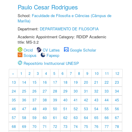
Paulo Cesar Rodrigues
School:
Faculdade de Filosofia e Ciências (Câmpus de
Marília)
Department:
DEPARTAMENTO DE FILOSOFIA
Academic Appointment Category: RDIDP Academic
title: MS-3.2
Orcid
CV Lattes
Google Scholar
Scopus
Fapesp
Repositório Institucional UNESP
«
1
2
3
4
5
6
7
8
9
10
11
12
13
14
15
16
17
18
19
20
21
22
23
24
25
26
27
28
29
30
31
32
33
34
35
36
37
38
39
40
41
42
43
44
45
46
47
48
49
50
51
52
53
54
55
56
57
58
59
60
61
62
63
64
65
66
67
68
69
70
71
72
73
74
75
76
77
78