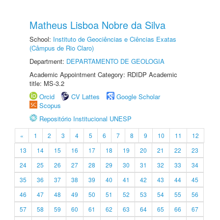
Matheus Lisboa Nobre da Silva
School:
Instituto de Geociências e Ciências Exatas
(Câmpus de Rio Claro)
Department:
DEPARTAMENTO DE GEOLOGIA
Academic Appointment Category: RDIDP Academic
title: MS-3.2
Orcid
CV Lattes
Google Scholar
Scopus
Repositório Institucional UNESP
«
1
2
3
4
5
6
7
8
9
10
11
12
13
14
15
16
17
18
19
20
21
22
23
24
25
26
27
28
29
30
31
32
33
34
35
36
37
38
39
40
41
42
43
44
45
46
47
48
49
50
51
52
53
54
55
56
57
58
59
60
61
62
63
64
65
66
67