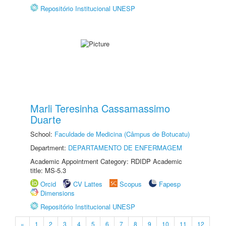
Repositório Institucional UNESP
Marli Teresinha Cassamassimo
Duarte
School:
Faculdade de Medicina (Câmpus de Botucatu)
Department:
DEPARTAMENTO DE ENFERMAGEM
Academic Appointment Category: RDIDP Academic
title: MS-5.3
Orcid
CV Lattes
Scopus
Fapesp
Dimensions
Repositório Institucional UNESP
«
1
2
3
4
5
6
7
8
9
10
11
12