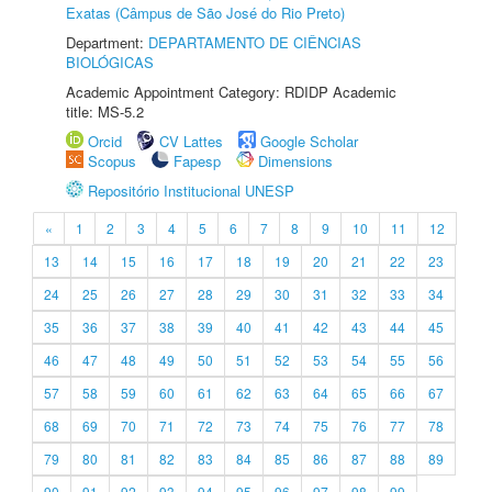
Exatas (Câmpus de São José do Rio Preto)
Department:
DEPARTAMENTO DE CIÊNCIAS
BIOLÓGICAS
Academic Appointment Category: RDIDP Academic
title: MS-5.2
Orcid
CV Lattes
Google Scholar
Scopus
Fapesp
Dimensions
Repositório Institucional UNESP
«
1
2
3
4
5
6
7
8
9
10
11
12
13
14
15
16
17
18
19
20
21
22
23
24
25
26
27
28
29
30
31
32
33
34
35
36
37
38
39
40
41
42
43
44
45
46
47
48
49
50
51
52
53
54
55
56
57
58
59
60
61
62
63
64
65
66
67
68
69
70
71
72
73
74
75
76
77
78
79
80
81
82
83
84
85
86
87
88
89
90
91
92
93
94
95
96
97
98
99