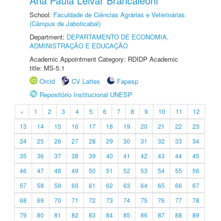
Ana Paula Leivar Brancaleoni
School:
Faculdade de Ciências Agrárias e Veterinárias
(Câmpus de Jaboticabal)
Department:
DEPARTAMENTO DE ECONOMIA,
ADMINISTRAÇÃO E EDUCAÇÃO
Academic Appointment Category: RDIDP Academic
title: MS-5.1
Orcid
CV Lattes
Fapesp
Repositório Institucional UNESP
«
1
2
3
4
5
6
7
8
9
10
11
12
13
14
15
16
17
18
19
20
21
22
23
24
25
26
27
28
29
30
31
32
33
34
35
36
37
38
39
40
41
42
43
44
45
46
47
48
49
50
51
52
53
54
55
56
57
58
59
60
61
62
63
64
65
66
67
68
69
70
71
72
73
74
75
76
77
78
79
80
81
82
83
84
85
86
87
88
89