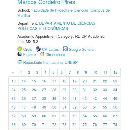
Marcos Cordeiro Pires
School:
Faculdade de Filosofia e Ciências (Câmpus de
Marília)
Department:
DEPARTAMENTO DE CIÊNCIAS
POLÍTICAS E ECONÔMICAS
Academic Appointment Category: RDIDP Academic
title: MS-5.2
Orcid
CV Lattes
Google Scholar
Fapesp
Dimensions
Repositório Institucional UNESP
«
1
2
3
4
5
6
7
8
9
10
11
12
13
14
15
16
17
18
19
20
21
22
23
24
25
26
27
28
29
30
31
32
33
34
35
36
37
38
39
40
41
42
43
44
45
46
47
48
49
50
51
52
53
54
55
56
57
58
59
60
61
62
63
64
65
66
67
68
69
70
71
72
73
74
75
76
77
78