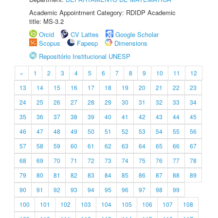
Academic Appointment Category: RDIDP Academic
title: MS-3.2
Orcid
CV Lattes
Google Scholar
Scopus
Fapesp
Dimensions
Repositório Institucional UNESP
«
1
2
3
4
5
6
7
8
9
10
11
12
13
14
15
16
17
18
19
20
21
22
23
24
25
26
27
28
29
30
31
32
33
34
35
36
37
38
39
40
41
42
43
44
45
46
47
48
49
50
51
52
53
54
55
56
57
58
59
60
61
62
63
64
65
66
67
68
69
70
71
72
73
74
75
76
77
78
79
80
81
82
83
84
85
86
87
88
89
90
91
92
93
94
95
96
97
98
99
100
101
102
103
104
105
106
107
108