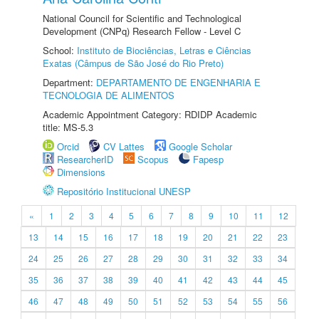
National Council for Scientific and Technological
Development (CNPq) Research Fellow - Level C
School:
Instituto de Biociências, Letras e Ciências
Exatas (Câmpus de São José do Rio Preto)
Department:
DEPARTAMENTO DE ENGENHARIA E
TECNOLOGIA DE ALIMENTOS
Academic Appointment Category: RDIDP Academic
title: MS-5.3
Orcid
CV Lattes
Google Scholar
ResearcherID
Scopus
Fapesp
Dimensions
Repositório Institucional UNESP
«
1
2
3
4
5
6
7
8
9
10
11
12
13
14
15
16
17
18
19
20
21
22
23
24
25
26
27
28
29
30
31
32
33
34
35
36
37
38
39
40
41
42
43
44
45
46
47
48
49
50
51
52
53
54
55
56