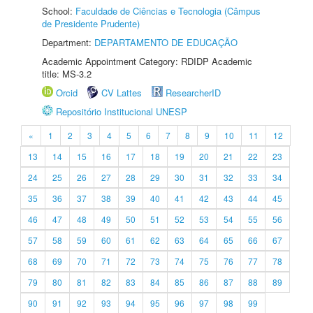
School:
Faculdade de Ciências e Tecnologia (Câmpus
de Presidente Prudente)
Department:
DEPARTAMENTO DE EDUCAÇÃO
Academic Appointment Category: RDIDP Academic
title: MS-3.2
Orcid
CV Lattes
ResearcherID
Repositório Institucional UNESP
«
1
2
3
4
5
6
7
8
9
10
11
12
13
14
15
16
17
18
19
20
21
22
23
24
25
26
27
28
29
30
31
32
33
34
35
36
37
38
39
40
41
42
43
44
45
46
47
48
49
50
51
52
53
54
55
56
57
58
59
60
61
62
63
64
65
66
67
68
69
70
71
72
73
74
75
76
77
78
79
80
81
82
83
84
85
86
87
88
89
90
91
92
93
94
95
96
97
98
99