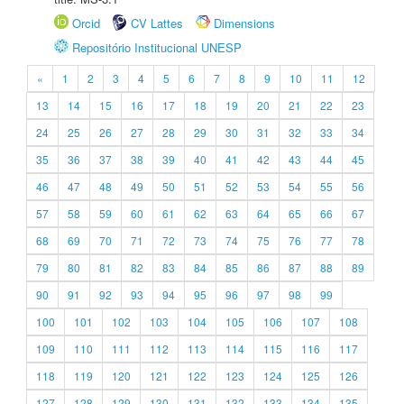
Orcid
CV Lattes
Dimensions
Repositório Institucional UNESP
«
1
2
3
4
5
6
7
8
9
10
11
12
13
14
15
16
17
18
19
20
21
22
23
24
25
26
27
28
29
30
31
32
33
34
35
36
37
38
39
40
41
42
43
44
45
46
47
48
49
50
51
52
53
54
55
56
57
58
59
60
61
62
63
64
65
66
67
68
69
70
71
72
73
74
75
76
77
78
79
80
81
82
83
84
85
86
87
88
89
90
91
92
93
94
95
96
97
98
99
100
101
102
103
104
105
106
107
108
109
110
111
112
113
114
115
116
117
118
119
120
121
122
123
124
125
126
127
128
129
130
131
132
133
134
135