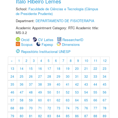
Ítalo Ribeiro Lemes
School:
Faculdade de Ciências e Tecnologia (Câmpus
de Presidente Prudente)
Department:
DEPARTAMENTO DE FISIOTERAPIA
Academic Appointment Category: RTC Academic title:
MS-3.2
Orcid
CV Lattes
ResearcherID
Scopus
Fapesp
Dimensions
Repositório Institucional UNESP
«
1
2
3
4
5
6
7
8
9
10
11
12
13
14
15
16
17
18
19
20
21
22
23
24
25
26
27
28
29
30
31
32
33
34
35
36
37
38
39
40
41
42
43
44
45
46
47
48
49
50
51
52
53
54
55
56
57
58
59
60
61
62
63
64
65
66
67
68
69
70
71
72
73
74
75
76
77
78
79
80
81
82
83
84
85
86
87
88
89