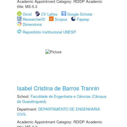
Academic Appointment Category: RDIDP Academic
title: MS-5.3
Orcid
CV Lattes
Google Scholar
ResearcherID
Scopus
Fapesp
Dimensions
Repositório Institucional UNESP
Isabel Cristina de Barros Trannin
School:
Faculdade de Engenharia e Ciências (Câmpus
de Guaratinguetá)
Department:
DEPARTAMENTO DE ENGENHARIA
CIVIL
Academic Appointment Category: RDIDP Academic
title: MS-3.2