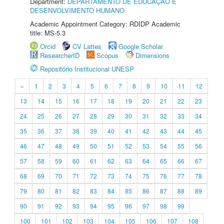
Department:
DEPARTAMENTO DE EDUCAÇÃO E
DESENVOLVIMENTO HUMANO
Academic Appointment Category: RDIDP Academic
title: MS-5.3
Orcid
CV Lattes
Google Scholar
ResearcherID
Scopus
Dimensions
Repositório Institucional UNESP
«
1
2
3
4
5
6
7
8
9
10
11
12
13
14
15
16
17
18
19
20
21
22
23
24
25
26
27
28
29
30
31
32
33
34
35
36
37
38
39
40
41
42
43
44
45
46
47
48
49
50
51
52
53
54
55
56
57
58
59
60
61
62
63
64
65
66
67
68
69
70
71
72
73
74
75
76
77
78
79
80
81
82
83
84
85
86
87
88
89
90
91
92
93
94
95
96
97
98
99
100
101
102
103
104
105
106
107
108