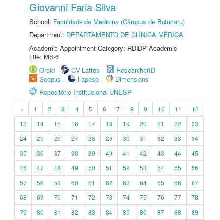
Giovanni Faria Silva
School:
Faculdade de Medicina (Câmpus de Botucatu)
Department:
DEPARTAMENTO DE CLÍNICA MÉDICA
Academic Appointment Category: RDIDP Academic
title: MS-6
Orcid
CV Lattes
ResearcherID
Scopus
Fapesp
Dimensions
Repositório Institucional UNESP
«
1
2
3
4
5
6
7
8
9
10
11
12
13
14
15
16
17
18
19
20
21
22
23
24
25
26
27
28
29
30
31
32
33
34
35
36
37
38
39
40
41
42
43
44
45
46
47
48
49
50
51
52
53
54
55
56
57
58
59
60
61
62
63
64
65
66
67
68
69
70
71
72
73
74
75
76
77
78
79
80
81
82
83
84
85
86
87
88
89