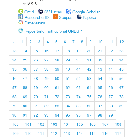
title: MS-6
Orcid
CV Lattes
Google Scholar
ResearcherID
Scopus
Fapesp
Dimensions
Repositório Institucional UNESP
«
1
2
3
4
5
6
7
8
9
10
11
12
13
14
15
16
17
18
19
20
21
22
23
24
25
26
27
28
29
30
31
32
33
34
35
36
37
38
39
40
41
42
43
44
45
46
47
48
49
50
51
52
53
54
55
56
57
58
59
60
61
62
63
64
65
66
67
68
69
70
71
72
73
74
75
76
77
78
79
80
81
82
83
84
85
86
87
88
89
90
91
92
93
94
95
96
97
98
99
100
101
102
103
104
105
106
107
108
109
110
111
112
113
114
115
116
117