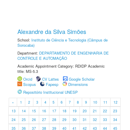
Alexandre da Silva Simões
School:
Instituto de Ciência e Tecnologia (Câmpus de
Sorocaba)
Department:
DEPARTAMENTO DE ENGENHARIA DE
CONTROLE E AUTOMAÇÃO
Academic Appointment Category: RDIDP Academic
title: MS-5.3
Orcid
CV Lattes
Google Scholar
Scopus
Fapesp
Dimensions
Repositório Institucional UNESP
«
1
2
3
4
5
6
7
8
9
10
11
12
13
14
15
16
17
18
19
20
21
22
23
24
25
26
27
28
29
30
31
32
33
34
35
36
37
38
39
40
41
42
43
44
45