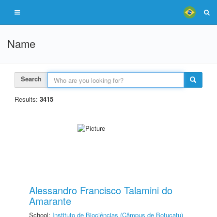
Name
Search
Results:
3415
Alessandro Francisco Talamini do
Amarante
School:
Instituto de Biociências (Câmpus de Botucatu)