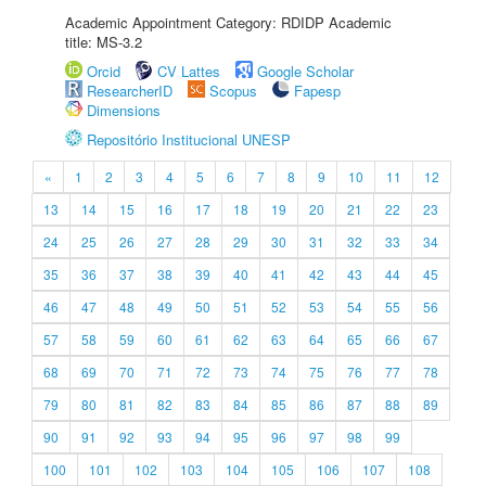
Academic Appointment Category: RDIDP Academic
title: MS-3.2
Orcid
CV Lattes
Google Scholar
ResearcherID
Scopus
Fapesp
Dimensions
Repositório Institucional UNESP
«
1
2
3
4
5
6
7
8
9
10
11
12
13
14
15
16
17
18
19
20
21
22
23
24
25
26
27
28
29
30
31
32
33
34
35
36
37
38
39
40
41
42
43
44
45
46
47
48
49
50
51
52
53
54
55
56
57
58
59
60
61
62
63
64
65
66
67
68
69
70
71
72
73
74
75
76
77
78
79
80
81
82
83
84
85
86
87
88
89
90
91
92
93
94
95
96
97
98
99
100
101
102
103
104
105
106
107
108