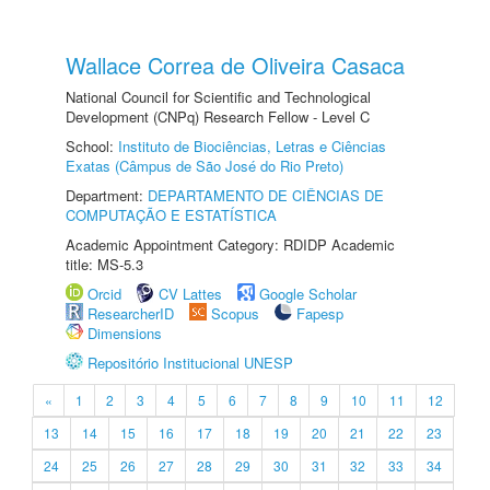
Wallace Correa de Oliveira Casaca
National Council for Scientific and Technological
Development (CNPq) Research Fellow - Level C
School:
Instituto de Biociências, Letras e Ciências
Exatas (Câmpus de São José do Rio Preto)
Department:
DEPARTAMENTO DE CIÊNCIAS DE
COMPUTAÇÃO E ESTATÍSTICA
Academic Appointment Category: RDIDP Academic
title: MS-5.3
Orcid
CV Lattes
Google Scholar
ResearcherID
Scopus
Fapesp
Dimensions
Repositório Institucional UNESP
«
1
2
3
4
5
6
7
8
9
10
11
12
13
14
15
16
17
18
19
20
21
22
23
24
25
26
27
28
29
30
31
32
33
34