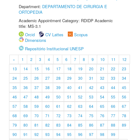
Department:
DEPARTAMENTO DE CIRURGIA E
ORTOPEDIA
Academic Appointment Category: RDIDP Academic
title: MS-3.1
Orcid
CV Lattes
Scopus
Dimensions
Repositório Institucional UNESP
«
1
2
3
4
5
6
7
8
9
10
11
12
13
14
15
16
17
18
19
20
21
22
23
24
25
26
27
28
29
30
31
32
33
34
35
36
37
38
39
40
41
42
43
44
45
46
47
48
49
50
51
52
53
54
55
56
57
58
59
60
61
62
63
64
65
66
67
68
69
70
71
72
73
74
75
76
77
78
79
80
81
82
83
84
85
86
87
88
89
90
91
92
93
94
95
96
97
98
99