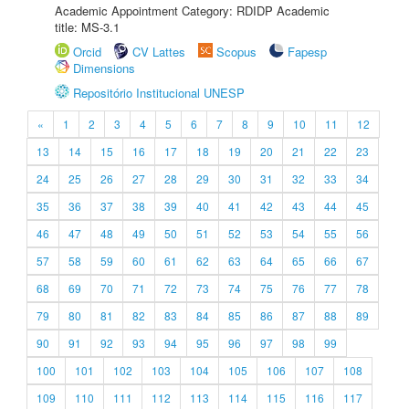
Academic Appointment Category: RDIDP Academic
title: MS-3.1
Orcid
CV Lattes
Scopus
Fapesp
Dimensions
Repositório Institucional UNESP
«
1
2
3
4
5
6
7
8
9
10
11
12
13
14
15
16
17
18
19
20
21
22
23
24
25
26
27
28
29
30
31
32
33
34
35
36
37
38
39
40
41
42
43
44
45
46
47
48
49
50
51
52
53
54
55
56
57
58
59
60
61
62
63
64
65
66
67
68
69
70
71
72
73
74
75
76
77
78
79
80
81
82
83
84
85
86
87
88
89
90
91
92
93
94
95
96
97
98
99
100
101
102
103
104
105
106
107
108
109
110
111
112
113
114
115
116
117