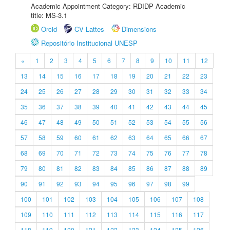
Academic Appointment Category: RDIDP Academic
title: MS-3.1
Orcid
CV Lattes
Dimensions
Repositório Institucional UNESP
«
1
2
3
4
5
6
7
8
9
10
11
12
13
14
15
16
17
18
19
20
21
22
23
24
25
26
27
28
29
30
31
32
33
34
35
36
37
38
39
40
41
42
43
44
45
46
47
48
49
50
51
52
53
54
55
56
57
58
59
60
61
62
63
64
65
66
67
68
69
70
71
72
73
74
75
76
77
78
79
80
81
82
83
84
85
86
87
88
89
90
91
92
93
94
95
96
97
98
99
100
101
102
103
104
105
106
107
108
109
110
111
112
113
114
115
116
117
118
119
120
121
122
123
124
125
126