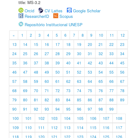
title: MS-3.2
Orcid
CV Lattes
Google Scholar
ResearcherID
Scopus
Repositório Institucional UNESP
«
1
2
3
4
5
6
7
8
9
10
11
12
13
14
15
16
17
18
19
20
21
22
23
24
25
26
27
28
29
30
31
32
33
34
35
36
37
38
39
40
41
42
43
44
45
46
47
48
49
50
51
52
53
54
55
56
57
58
59
60
61
62
63
64
65
66
67
68
69
70
71
72
73
74
75
76
77
78
79
80
81
82
83
84
85
86
87
88
89
90
91
92
93
94
95
96
97
98
99
100
101
102
103
104
105
106
107
108
109
110
111
112
113
114
115
116
117
118
119
120
121
122
123
124
125
126